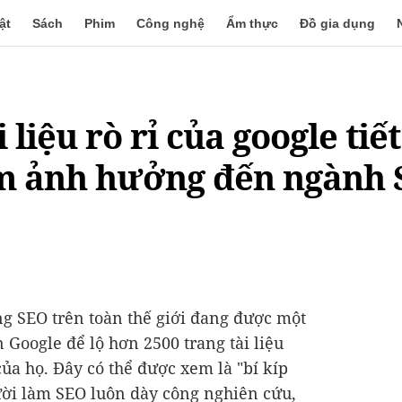
ật
Sách
Phim
Công nghệ
Ẩm thực
Đồ gia dụng
 liệu rò rỉ của google tiết
ếm ảnh hưởng đến ngành 
g SEO trên toàn thế giới đang được một
 Google để lộ hơn 2500 trang tài liệu
 của họ. Đây có thể được xem là "bí kíp
ười làm SEO luôn dày công nghiên cứu,