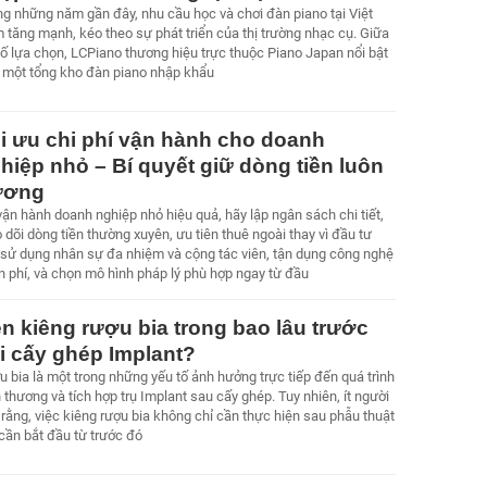
ng những năm gần đây, nhu cầu học và chơi đàn piano tại Việt
 tăng mạnh, kéo theo sự phát triển của thị trường nhạc cụ. Giữa
số lựa chọn, LCPiano thương hiệu trực thuộc Piano Japan nổi bật
 một tổng kho đàn piano nhập khẩu
i ưu chi phí vận hành cho doanh
hiệp nhỏ – Bí quyết giữ dòng tiền luôn
ương
ận hành doanh nghiệp nhỏ hiệu quả, hãy lập ngân sách chi tiết,
 dõi dòng tiền thường xuyên, ưu tiên thuê ngoài thay vì đầu tư
, sử dụng nhân sự đa nhiệm và cộng tác viên, tận dụng công nghệ
n phí, và chọn mô hình pháp lý phù hợp ngay từ đầu
n kiêng rượu bia trong bao lâu trước
i cấy ghép Implant?
 bia là một trong những yếu tố ảnh hưởng trực tiếp đến quá trình
 thương và tích hợp trụ Implant sau cấy ghép. Tuy nhiên, ít người
 rằng, việc kiêng rượu bia không chỉ cần thực hiện sau phẫu thuật
cần bắt đầu từ trước đó