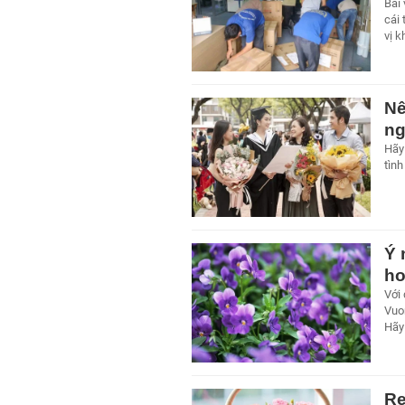
Bài 
cái
vị k
Nê
ng
Hãy 
tình
Ý 
ho
Với 
Vuon
Hãy 
Re