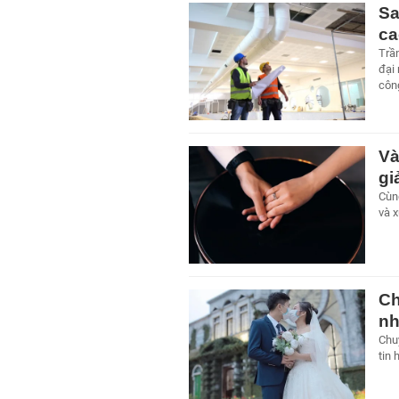
Sa
ca
Trần
đại 
công
Và
gi
Cùn
và x
Ch
nh
Chu
tin 