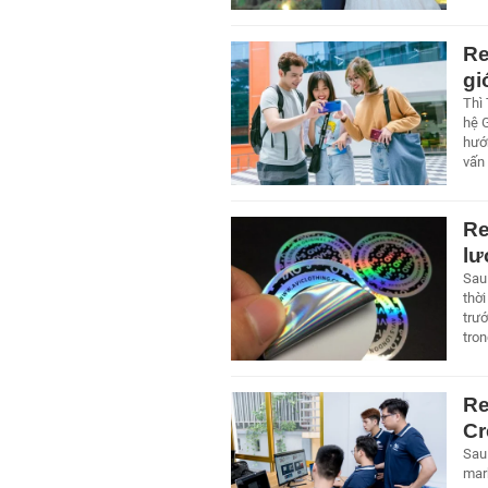
Re
gi
Thì
hệ G
hướ
vấn
Re
lư
Sau 
thờ
trư
tro
Re
Cr
Sau
mark