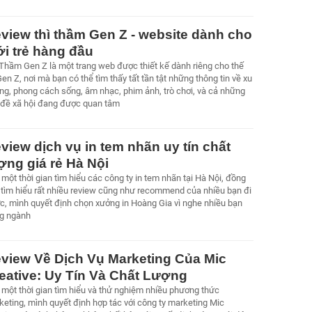
view thì thầm Gen Z - website dành cho
ới trẻ hàng đầu
 Thầm Gen Z là một trang web được thiết kế dành riêng cho thế
en Z, nơi mà bạn có thể tìm thấy tất tần tật những thông tin về xu
ng, phong cách sống, âm nhạc, phim ảnh, trò chơi, và cả những
 đề xã hội đang được quan tâm
view dịch vụ in tem nhãn uy tín chất
ợng giá rẻ Hà Nội
một thời gian tìm hiểu các công ty in tem nhãn tại Hà Nội, đồng
i tìm hiểu rất nhiều review cũng như recommend của nhiều bạn đi
ớc, mình quyết định chọn xưởng in Hoàng Gia vì nghe nhiều bạn
ng ngành
view Về Dịch Vụ Marketing Của Mic
eative: Uy Tín Và Chất Lượng
 một thời gian tìm hiểu và thử nghiệm nhiều phương thức
eting, mình quyết định hợp tác với công ty marketing Mic