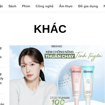
ật
Sách
Phim
Công nghệ
Ẩm thực
Đồ gia dụng
KHÁC
g
ất
g
Uy
ất
chỉ