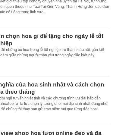
viết giới thiệu top công ty chuyển nhà uy tín tại Hà Nội, từ những
 tên quen thuộc như Taxi Tải Kiến Vàng, Thành Hưng đến các đơn
hác có tiếng trong lĩnh vực.
n chọn hoa gì để tặng cho ngày lễ tốt
hiệp
để những bó hoa trong lễ tốt nghiệp trở thành cầu nối, gắn kết
 cảm giữa những người thân yêu trong ngày đặc biệt này.
nghĩa của hoa sinh nhật và cách chọn
a theo tháng
đội ngũ tư vấn nhiệt tình và các chương trình ưu đãi hấp dẫn,
hoatuoi.vn là lựa chọn lý tưởng cho mọi dịp sinh nhật đáng nhớ.
để chúng tôi thay bạn gửi trao niềm vui qua từng đóa hoa!
view shop hoa tươi online đẹp và đa