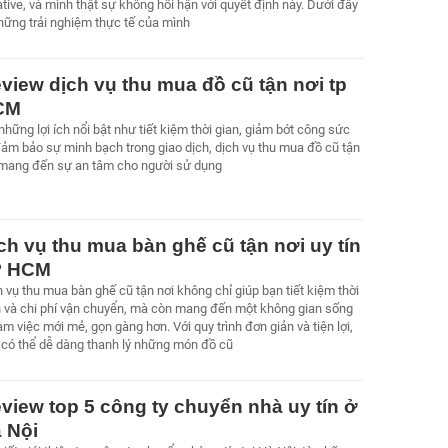
tive, và mình thật sự không hối hận với quyết định này. Dưới đây
những trải nghiệm thực tế của mình
view dịch vụ thu mua đồ cũ tận nơi tp
CM
những lợi ích nổi bật như tiết kiệm thời gian, giảm bớt công sức
đảm bảo sự minh bạch trong giao dịch, dịch vụ thu mua đồ cũ tận
 mang đến sự an tâm cho người sử dụng
ch vụ thu mua bàn ghế cũ tận nơi uy tín
P HCM
 vụ thu mua bàn ghế cũ tận nơi không chỉ giúp bạn tiết kiệm thời
n và chi phí vận chuyển, mà còn mang đến một không gian sống
àm việc mới mẻ, gọn gàng hơn. Với quy trình đơn giản và tiện lợi,
 có thể dễ dàng thanh lý những món đồ cũ
view top 5 công ty chuyển nhà uy tín ở
 Nội