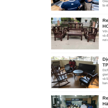
Crea
là 
Re
H
Với 
và 
nơi
Dị
T
Dịch
gia
và l
bạn
Re
Hà