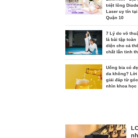
triệt lông Diod
Laser uy tín tại
Quận 10
7 Lý do võ thu
là bài tập toàn
diện cho cả th
chất lẫn tinh t
Uống bia có đ
da không? Lời
giải đáp từ góc
nhìn khoa học
LC
nh