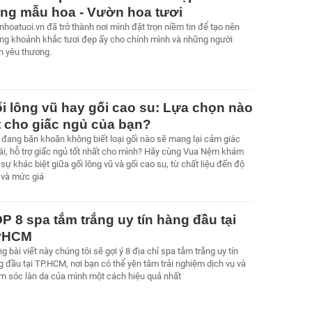
ng mẫu hoa - Vườn hoa tươi
hoatuoi.vn đã trở thành nơi mình đặt trọn niềm tin để tạo nên
ng khoảnh khắc tươi đẹp ấy cho chính mình và những người
h yêu thương.
i lông vũ hay gối cao su: Lựa chọn nào
t cho giấc ngủ của bạn?
 đang băn khoăn không biết loại gối nào sẽ mang lại cảm giác
ái, hỗ trợ giấc ngủ tốt nhất cho mình? Hãy cùng Vua Nệm khám
sự khác biệt giữa gối lông vũ và gối cao su, từ chất liệu đến độ
 và mức giá
P 8 spa tắm trắng uy tín hàng đầu tại
PHCM
g bài viết này chúng tôi sẽ gợi ý 8 địa chỉ spa tắm trắng uy tín
 đầu tại TP.HCM, nơi bạn có thể yên tâm trải nghiệm dịch vụ và
m sóc làn da của mình một cách hiệu quả nhất