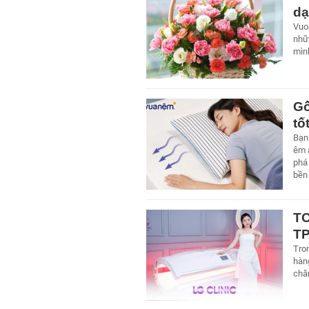
dạ
Vuon
nhữ
mìn
Gố
tố
Bạn
êm 
phá 
bền
TO
T
Tron
hàng
chă