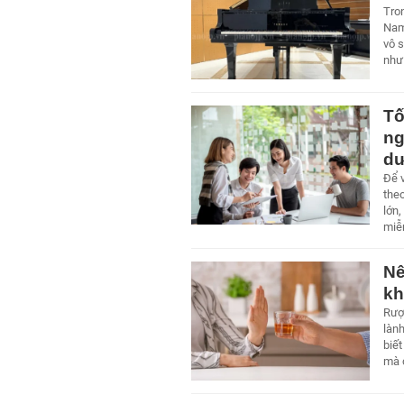
Tro
Nam
vô 
như
Tố
ng
d
Để v
theo
lớn
miễ
Nê
kh
Rượu
lành
biết
mà 