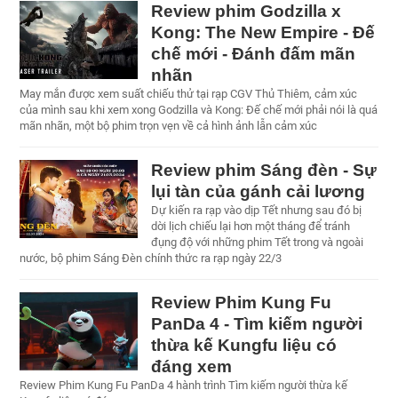
Review phim Godzilla x
Kong: The New Empire - Đế
chế mới - Đánh đấm mãn
nhãn
May mắn được xem suất chiếu thử tại rạp CGV Thủ Thiêm, cảm xúc
của mình sau khi xem xong Godzilla và Kong: Đế chế mới phải nói là quá
mãn nhãn, một bộ phim trọn vẹn về cả hình ảnh lẫn cảm xúc
Review phim Sáng đèn - Sự
lụi tàn của gánh cải lương
Dự kiến ra rạp vào dịp Tết nhưng sau đó bị
dời lịch chiếu lại hơn một tháng để tránh
đụng độ với những phim Tết trong và ngoài
nước, bộ phim Sáng Đèn chính thức ra rạp ngày 22/3
Review Phim Kung Fu
PanDa 4 - Tìm kiếm người
thừa kế Kungfu liệu có
đáng xem
Review Phim Kung Fu PanDa 4 hành trình Tìm kiếm người thừa kế